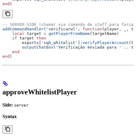
end
)
-- SERVER-SIDE (chamar via comando de staff para forçar
addCommandHandler
(
'verificarwl'
, 
function
(
player
, 
_
, 
ta
    local
 target
 =
 getPlayerFromName
(
targetName
)
    if
 target
 then
        exports
[
'sqh_whitelist'
]:
verifyPlayerAccount
(
ta
        outputChatBox
(
'Verificação enviada para ' 
..
 ta
    end
end
)
approveWhitelistPlayer
Side:
server
Syntax