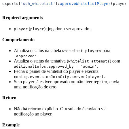
exports
[
'sqh_whitelist'
]:
approveWhitelistPlayer
(
player
)
Required arguments
(
): jogador a ser aprovado.
player
player
Comportamento
Atualiza o status na tabela
para
whitelist_players
.
'approved'
Atualiza o status da tentativa (
) com
whitelist_attempts
.
aditionalInfos.approved_by = 'admin'
Fecha o painel de whitelist do player e executa
.
config.events.onJoinCity.server(player)
Se o player já estiver aprovado ou não tiver registro, envia
uma notificação de erro.
Return
Não há retorno explícito. O resultado é enviado via
notificação ao player.
Example