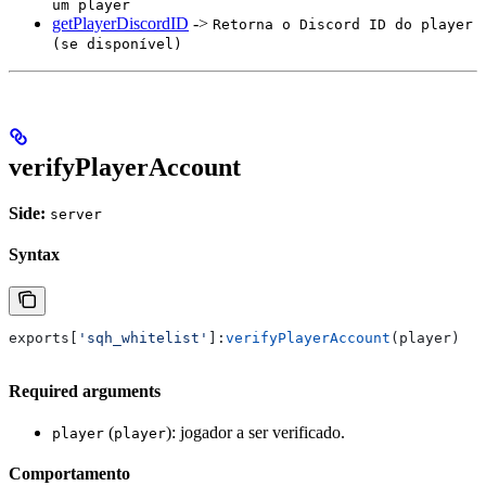
um player
getPlayerDiscordID
->
Retorna o Discord ID do player
(se disponível)
verifyPlayerAccount
Side:
server
Syntax
exports
[
'sqh_whitelist'
]:
verifyPlayerAccount
(
player
)
Required arguments
(
): jogador a ser verificado.
player
player
Comportamento