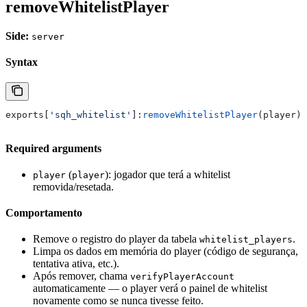
removeWhitelistPlayer
Side:
server
Syntax
exports
[
'sqh_whitelist'
]:
removeWhitelistPlayer
(
player
)
Required arguments
(
): jogador que terá a whitelist
player
player
removida/resetada.
Comportamento
Remove o registro do player da tabela
.
whitelist_players
Limpa os dados em memória do player (código de segurança,
tentativa ativa, etc.).
Após remover, chama
verifyPlayerAccount
automaticamente — o player verá o painel de whitelist
novamente como se nunca tivesse feito.