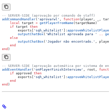
-- SERVER-SIDE (aprovação por comando de staff)
addCommandHandler
(
'aprovarwl'
, 
function
(
player
, 
_
, 
targ
    local
 target
 =
 getPlayerFromName
(
targetName
)
    if
 target
 then
        exports
[
'sqh_whitelist'
]:
approveWhitelistPlayer
        outputChatBox
(
'Whitelist aprovada para ' 
..
 get
    else
        outputChatBox
(
'Jogador não encontrado.'
, 
player
    end
end
)
-- SERVER-SIDE (aprovação automática por sistema de ent
addEventHandler
(
'onPlayerFinishInterview'
, 
root
, 
functi
    if
 approved
 then
        exports
[
'sqh_whitelist'
]:
approveWhitelistPlayer
    end
end
)