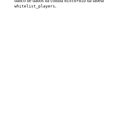
banco de dados na coluna
da tabela
discordID
.
whitelist_players