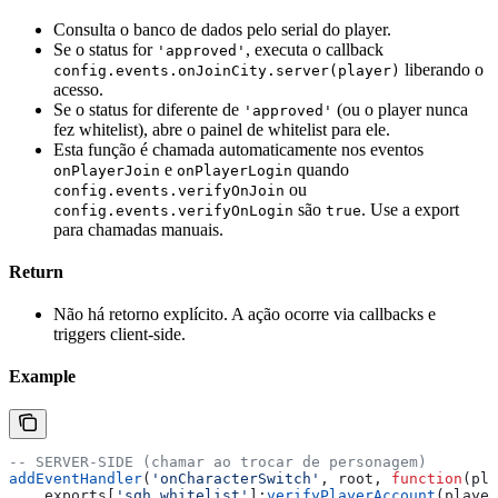
Consulta o banco de dados pelo serial do player.
Se o status for
, executa o callback
'approved'
liberando o
config.events.onJoinCity.server(player)
acesso.
Se o status for diferente de
(ou o player nunca
'approved'
fez whitelist), abre o painel de whitelist para ele.
Esta função é chamada automaticamente nos eventos
e
quando
onPlayerJoin
onPlayerLogin
ou
config.events.verifyOnJoin
são
. Use a export
config.events.verifyOnLogin
true
para chamadas manuais.
Return
Não há retorno explícito. A ação ocorre via callbacks e
triggers client-side.
Example
-- SERVER-SIDE (chamar ao trocar de personagem)
addEventHandler
(
'onCharacterSwitch'
, 
root
, 
function
(
pla
    exports
[
'sqh_whitelist'
]:
verifyPlayerAccount
(
player