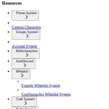
Resources
Phone System
Custom Characters
Groups System
Account System
Multicharacters
AuthDiscord
Whitelist
Exports Whitelist System
Configurações Whitelist System
Craft System