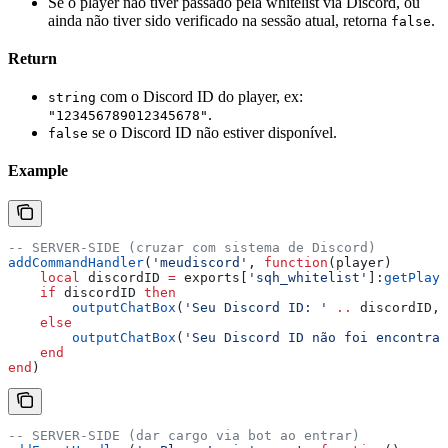
Se o player não tiver passado pela whitelist via Discord, ou
ainda não tiver sido verificado na sessão atual, retorna
.
false
Return
com o Discord ID do player, ex:
string
.
"123456789012345678"
se o Discord ID não estiver disponível.
false
Example
-- SERVER-SIDE (cruzar com sistema de Discord)
addCommandHandler
(
'meudiscord'
, 
function
(
player
)
    local
 discordID
 =
 exports
[
'sqh_whitelist'
]:
getPlaye
    if
 discordID
 then
        outputChatBox
(
'Seu Discord ID: ' 
..
 discordID
, 
    else
        outputChatBox
(
'Seu Discord ID não foi encontrad
    end
end
)
-- SERVER-SIDE (dar cargo via bot ao entrar)