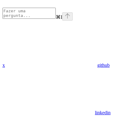
⌘
I
x
github
linkedin