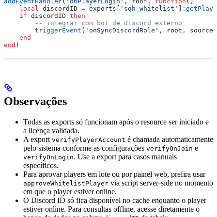
addEventHandler
(
'onPlayerLogin'
, 
root
, 
function
()
    local
 discordID
 =
 exports
[
'sqh_whitelist'
]:
getPlaye
    if
 discordID
 then
        -- integrar com bot de discord externo
        triggerEvent
(
'onSyncDiscordRole'
, 
root
, 
source
,
    end
end
)
Observações
Todas as exports só funcionam após o resource ser iniciado e
a licença validada.
A export
é chamada automaticamente
verifyPlayerAccount
pelo sistema conforme as configurações
e
verifyOnJoin
. Use a export para casos manuais
verifyOnLogin
específicos.
Para aprovar players em lote ou por painel web, prefira usar
via script server-side no momento
approveWhitelistPlayer
em que o player estiver online.
O Discord ID só fica disponível no cache enquanto o player
estiver online. Para consultas offline, acesse diretamente o