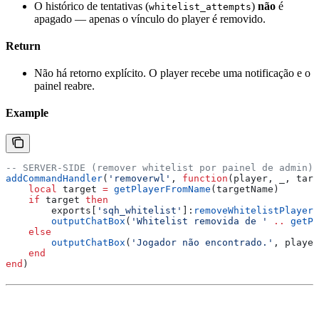
O histórico de tentativas (
)
não
é
whitelist_attempts
apagado — apenas o vínculo do player é removido.
Return
Não há retorno explícito. O player recebe uma notificação e o
painel reabre.
Example
-- SERVER-SIDE (remover whitelist por painel de admin)
addCommandHandler
(
'removerwl'
, 
function
(
player
, 
_
, 
targ
    local
 target
 =
 getPlayerFromName
(
targetName
)
    if
 target
 then
        exports
[
'sqh_whitelist'
]:
removeWhitelistPlayer
(
        outputChatBox
(
'Whitelist removida de ' 
..
 getPl
    else
        outputChatBox
(
'Jogador não encontrado.'
, 
player
    end
end
)