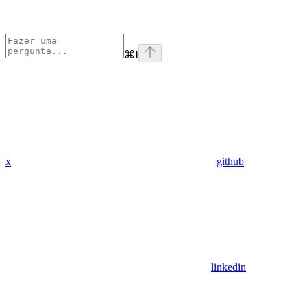
⌘
I
x
github
linkedin