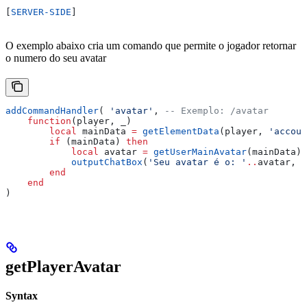
[
SERVER-SIDE
]
O exemplo abaixo cria um comando que permite o jogador retornar
o numero do seu avatar
addCommandHandler
( 
'avatar'
, 
-- Exemplo: /avatar
    function
(
player
, 
_
)
        local
 mainData
 =
 getElementData
(
player
, 
'accoun
        if
 (
mainData
) 
then
            local
 avatar
 =
 getUserMainAvatar
(
mainData
)
            outputChatBox
(
'Seu avatar é o: '
..
avatar
, 
p
        end
    end
)
getPlayerAvatar
Syntax