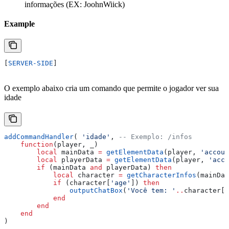
informações (EX: JoohnWiick)
Example
[
SERVER-SIDE
]
O exemplo abaixo cria um comando que permite o jogador ver sua
idade
addCommandHandler
( 
'idade'
, 
-- Exemplo: /infos
    function
(
player
, 
_
)
        local
 mainData
 =
 getElementData
(
player
, 
'accoun
        local
 playerData
 =
 getElementData
(
player
, 
'acco
        if
 (
mainData
 and
 playerData
) 
then
            local
 character
 =
 getCharacterInfos
(
mainDat
            if
 (
character
[
'age'
]) 
then
                outputChatBox
(
'Você tem: '
..
character
[
'
            end
        end
    end
)