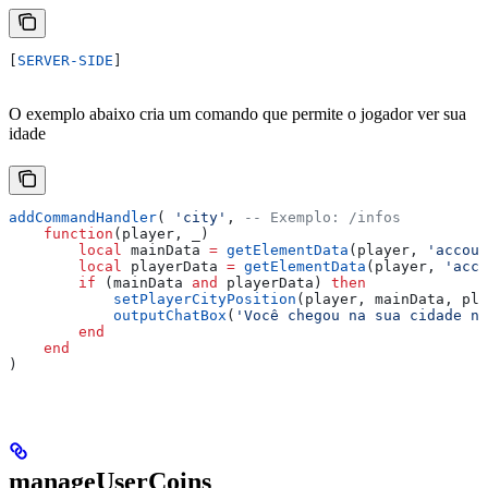
[
SERVER-SIDE
]
O exemplo abaixo cria um comando que permite o jogador ver sua
idade
addCommandHandler
( 
'city'
, 
-- Exemplo: /infos
    function
(
player
, 
_
)
        local
 mainData
 =
 getElementData
(
player
, 
'accoun
        local
 playerData
 =
 getElementData
(
player
, 
'acco
        if
 (
mainData
 and
 playerData
) 
then
            setPlayerCityPosition
(
player
, 
mainData
, 
pla
            outputChatBox
(
'Você chegou na sua cidade na
        end
    end
)
manageUserCoins