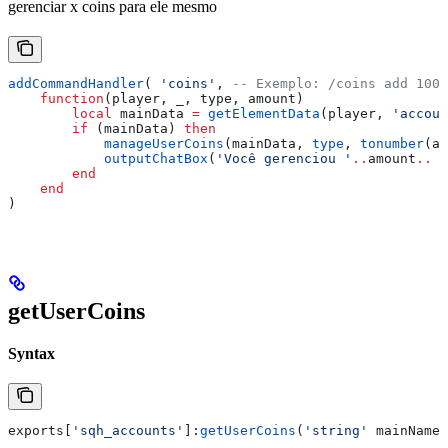
gerenciar x coins para ele mesmo
addCommandHandler
( 
'coins'
, 
-- Exemplo: /coins add 1000
    function
(
player
, 
_
, 
type
, 
amount
)
        local
 mainData
 =
 getElementData
(
player
, 
'accoun
        if
 (
mainData
) 
then
            manageUserCoins
(
mainData
, 
type
, 
tonumber
(
am
            outputChatBox
(
'Você gerenciou '
..
amount
..
 '
        end
    end
)
getUserCoins
Syntax
exports
[
'sqh_accounts'
]:
getUserCoins
(
'string' 
mainName
)