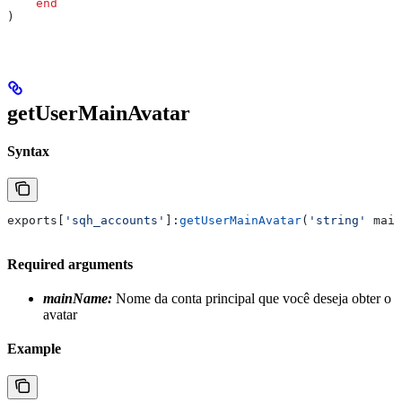
    end
)
getUserMainAvatar
Syntax
exports
[
'sqh_accounts'
]:
getUserMainAvatar
(
'string' 
main
Required arguments
mainName:
Nome da conta principal que você deseja obter o
avatar
Example