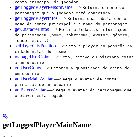
conta principal do jogador
getLoggedPlayerPersonName
—>
Retorna o nome do
personagem que o jogador está conectado
getLoggedPlayerInfos
—>
Retorna uma tabela com o
nome da conta principal e o nome do personagem
getCharacterInfos
—>
Retorna todas as informações
do personagem (nome, sobrenome, avatar, gênero,
idade, etc...)
setPlayerCityPosition
—>
Seta o player na posição da
cidade natal do mesmo
manageUserCoins
—>
Seta, remove ou adiciona coins
a um usuário
getUserCoins
—>
Retorna a quantidade de coins de
um usuário
getUserMainAvatar
—>
Pega o avatar da conta
principal de um usuário
getPlayerAvatar
—>
Pega o avatar do personagem que
o player está logado
getLoggedPlayerMainName