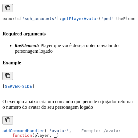
exports
[
'sqh_accounts'
]:
getPlayerAvatar
(
'ped' 
theElemen
Required arguments
theElement:
Player que você deseja obter o avatar do
personagem logado
Example
[
SERVER-SIDE
]
O exemplo abaixo cria um comando que permite o jogador retornar
o numero do avatar do seu personagem logado
addCommandHandler
( 
'avatar'
, 
-- Exemplo: /avatar
    function
(
player
, 
_
)