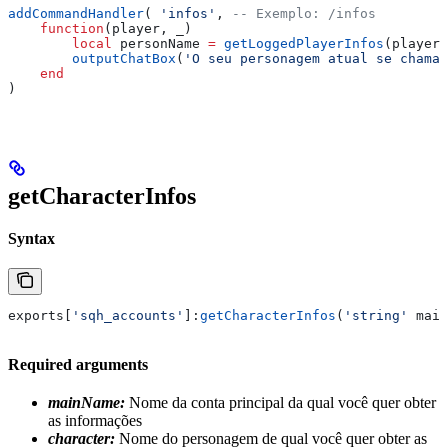
addCommandHandler
( 
'infos'
, 
-- Exemplo: /infos
    function
(
player
, 
_
)
        local
 personName
 =
 getLoggedPlayerInfos
(
player
)
        outputChatBox
(
'O seu personagem atual se chama:
    end
)
getCharacterInfos
Syntax
exports
[
'sqh_accounts'
]:
getCharacterInfos
(
'string' 
main
Required arguments
mainName:
Nome da conta principal da qual você quer obter
as informações
character:
Nome do personagem de qual você quer obter as