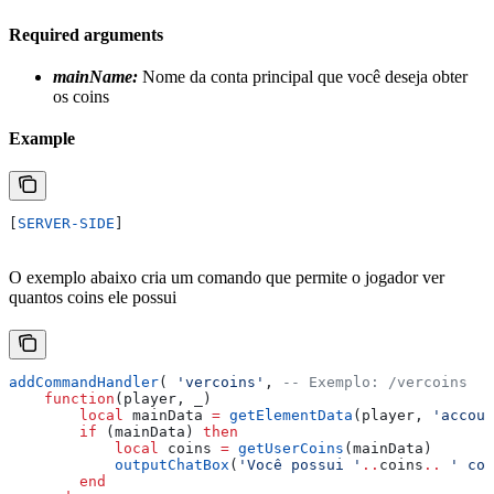
Required arguments
mainName:
Nome da conta principal que você deseja obter
os coins
Example
[
SERVER-SIDE
]
O exemplo abaixo cria um comando que permite o jogador ver
quantos coins ele possui
addCommandHandler
( 
'vercoins'
, 
-- Exemplo: /vercoins
    function
(
player
, 
_
)
        local
 mainData
 =
 getElementData
(
player
, 
'accoun
        if
 (
mainData
) 
then
            local
 coins
 =
 getUserCoins
(
mainData
)
            outputChatBox
(
'Você possui '
..
coins
..
 ' coi
        end