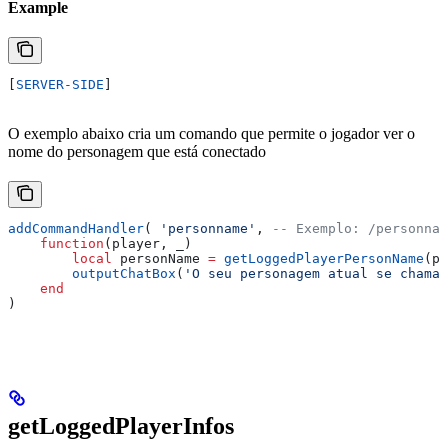
Example
[
SERVER-SIDE
]
O exemplo abaixo cria um comando que permite o jogador ver o
nome do personagem que está conectado
addCommandHandler
( 
'personname'
, 
-- Exemplo: /personnam
    function
(
player
, 
_
)
        local
 personName
 =
 getLoggedPlayerPersonName
(
pl
        outputChatBox
(
'O seu personagem atual se chama:
    end
)
getLoggedPlayerInfos