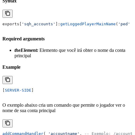
Syntax
exports
[
'sqh_accounts'
]:
getLoggedPlayerMainName
(
'ped' 
t
Required arguments
theElement:
Elemento que você irá obter o nome da conta
principal
Example
[
SERVER-SIDE
]
O exemplo abaixo cria um comando que permite o jogador ver o
nome de sua conta principal
addCommandHandler
( 
'accountname'
, 
-- Exemplo: /accountn