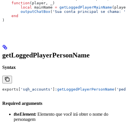
    function
(
player
, 
_
)
        local
 mainName
 =
 getLoggedPlayerMainName
(
player
        outputChatBox
(
'Sua conta principal se chama: '
.
    end
)
getLoggedPlayerPersonName
Syntax
exports
[
'sqh_accounts'
]:
getLoggedPlayerPersonName
(
'ped'
Required arguments
theElement:
Elemento que você irá obter o nome do
personagem