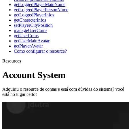
getLoggedPlayerMainName
getLoggedPlayerPersonName
getLoggedPlayerInfos
getCharacterInfos
setPlayerCityPosition
manageUserCoins
getUserCoins
getUserMainAvatar
getPlayerAvatar
Como configurar o resource?
Resources
Account System
Adquiriu o resource de contas e está com dúvidas do sistema? você
está no lugar certo!