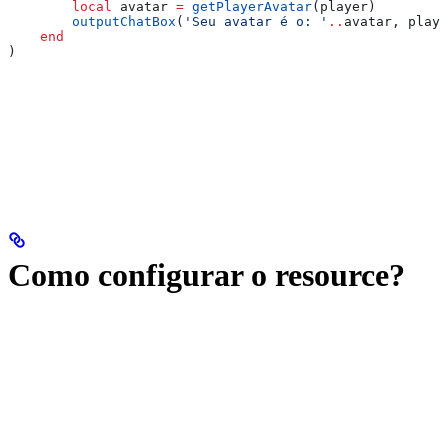
        local
 avatar
 =
 getPlayerAvatar
(
player
)
        outputChatBox
(
'Seu avatar é o: '
..
avatar
, 
playe
    end
)
Como configurar o resource?